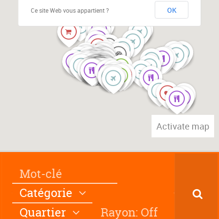
OK
Ce site Web vous appartient ?
Activate map
Catégorie
Quartier
Rayon: Off