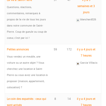
semaines et 3
Questions, réactions,
jours
commentaires, remarques à
propos de la vie de tous les jours
blanchard026
dans notre commune de Saint-
Pierre. Coup de gueule ou coup de
coeur, c'est par ici !
Petites annonces
59
172
il y a 4 jours et
7 heures
Vous vendez un meuble, une
voiture ou un autre objet ? Vous
Garcia Villacis
cherchez une location à Saint-
Pierre ou vous avez une location à
proposer (maison, appartement,
colocation) ?
Le coin des expatriés : ceux qui
8
14
il y a 4 jours et
sont arrivés
7 heures