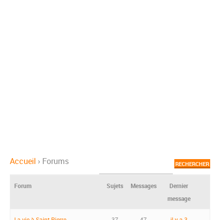
Accueil
›
Forums
Forum
Sujets
Messages
Dernier
message
La vie à Saint-Pierre
37
47
il y a 3