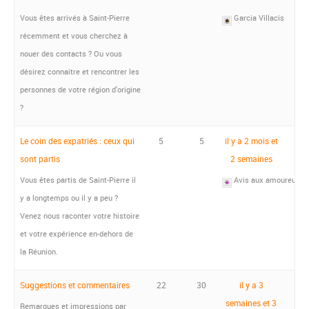
Vous êtes arrivés à Saint-Pierre
Garcia Villacis
récemment et vous cherchez à
nouer des contacts ? Ou vous
désirez connaitre et rencontrer les
personnes de votre région d'origine
?
Le coin des expatriés : ceux qui
5
5
il y a 2 mois et
sont partis
2 semaines
Vous êtes partis de Saint-Pierre il
Avis aux amoureux du t
y a longtemps ou il y a peu ?
Venez nous raconter votre histoire
et votre expérience en-dehors de
la Réunion.
Suggestions et commentaires
22
30
il y a 3
semaines et 3
Remarques et impressions par