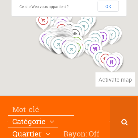
OK
Ce site Web vous appartient ?
Activate map
Catégorie
Quartier
Rayon: Off